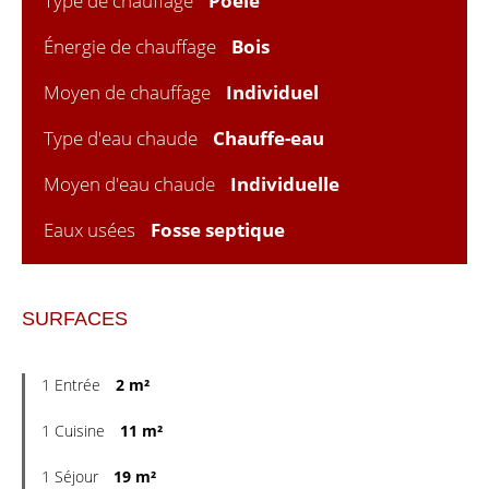
Type de chauffage
Poêle
Énergie de chauffage
Bois
Moyen de chauffage
Individuel
Type d'eau chaude
Chauffe-eau
Moyen d'eau chaude
Individuelle
Eaux usées
Fosse septique
SURFACES
1 Entrée
2 m²
1 Cuisine
11 m²
1 Séjour
19 m²