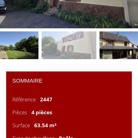
SOMMAIRE
Référence
2447
Pièces
4 pièces
Surface
63.54 m²