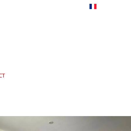
Français
CT